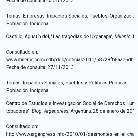
Fecha de consulta: 03/10/2013.
Temas: Empresas, Impactos Sociales, Pueblos, Organizacion
Población: Indígena.
Castillo, Agustín del, "Las tragedias de Uxpanapa",
Milenio
, D
Consultado en:
www.milenio.com/cdb/doc/noticias2011/58728fb8aae6dbf
Fecha de consulta: 27/11/2013.
Temas: Impactos Sociales, Pueblos y Políticas Públicas.
Población: Indígena.
Centro de Estudios e Investigación Social de Derechos Hum
topadoras",
Blog: Argenpress
, Argentina, 28 de enero de 2010
Consultado en:
http://www.argenpress.info/2010/01/desmontes-en-el-chac