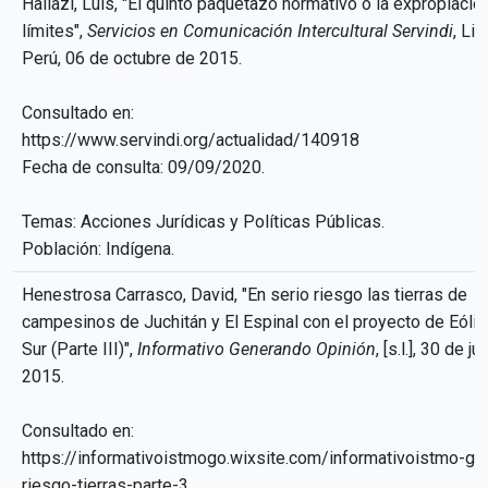
Hallazi, Luis, "El quinto paquetazo normativo o la expropiació
límites",
Servicios en Comunicación Intercultural Servindi
, Lim
Perú, 06 de octubre de 2015.
Consultado en:
https://www.servindi.org/actualidad/140918
Fecha de consulta: 09/09/2020.
Temas: Acciones Jurídicas y Políticas Públicas.
Población: Indígena.
Henestrosa Carrasco, David, "En serio riesgo las tierras de
campesinos de Juchitán y El Espinal con el proyecto de Eólic
Sur (Parte III)",
Informativo Generando Opinión
, [s.l.], 30 de ju
2015.
Consultado en:
https://informativoistmogo.wixsite.com/informativoistmo-go
riesgo-tierras-parte-3