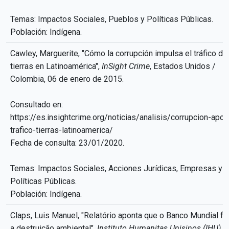
Temas: Impactos Sociales, Pueblos y Políticas Públicas.
Población: Indígena.
Cawley, Marguerite, "Cómo la corrupción impulsa el tráfico de
tierras en Latinoamérica",
InSight Crime
, Estados Unidos /
Colombia, 06 de enero de 2015.
Consultado en:
https://es.insightcrime.org/noticias/analisis/corrupcion-apoy
trafico-tierras-latinoamerica/
Fecha de consulta: 23/01/2020.
Temas: Impactos Sociales, Acciones Jurídicas, Empresas y
Políticas Públicas.
Población: Indígena.
Claps, Luis Manuel, "Relatório aponta que o Banco Mundial fi
a destruição ambiental",
Instituto Humanitas Unisinos (IHU)
, 