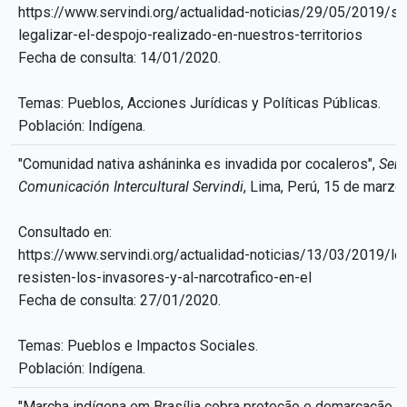
https://www.servindi.org/actualidad-noticias/29/05/2019/s
legalizar-el-despojo-realizado-en-nuestros-territorios
Fecha de consulta: 14/01/2020.
Temas: Pueblos, Acciones Jurídicas y Políticas Públicas.
Población: Indígena.
"Comunidad nativa asháninka es invadida por cocaleros",
Serv
Comunicación Intercultural Servindi
, Lima, Perú, 15 de marzo
Consultado en:
https://www.servindi.org/actualidad-noticias/13/03/2019/l
resisten-los-invasores-y-al-narcotrafico-en-el
Fecha de consulta: 27/01/2020.
Temas: Pueblos e Impactos Sociales.
Población: Indígena.
"Marcha indígena em Brasília cobra proteção e demarcação d