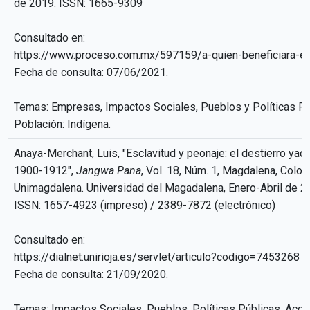
de 2019. ISSN: 1665-9309
Consultado en:
https://www.proceso.com.mx/597159/a-quien-beneficiara-el
Fecha de consulta: 07/06/2021.
Temas: Empresas, Impactos Sociales, Pueblos y Políticas Pú
Población: Indígena.
Anaya-Merchant, Luis, "Esclavitud y peonaje: el destierro yaqu
1900-1912",
Jangwa Pana
, Vol. 18, Núm. 1, Magdalena, Colomb
Unimagdalena. Universidad del Magadalena, Enero-Abril de 2
ISSN: 1657-4923 (impreso) / 2389-7872 (electrónico)
Consultado en:
https://dialnet.unirioja.es/servlet/articulo?codigo=7453268
Fecha de consulta: 21/09/2020.
Temas: Impactos Sociales, Pueblos, Políticas Públicas, Acci