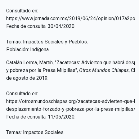
Consultado en:
https://www.jornada.com.mx/2019/06/24/opinion/017a2pol
Fecha de consulta: 30/04/2020.
Temas: Impactos Sociales y Pueblos.
Población: Indígena.
Catalán Lerma, Martín, "Zacatecas: Advierten que habrá desp
y pobreza por la Presa Milpillas",
Otros Mundos Chiapas
, Ch
de agosto de 2019.
Consultado en:
https://otrosmundoschiapas.org/zacatecas-advierten-que-ha
desplazamiento-forzado-y-pobreza-por-la-presa-milpillas/
Fecha de consulta: 11/05/2020.
Temas: Impactos Sociales.