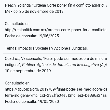
Peach, Yolanda, "Ordena Corte poner fin a conflicto agrario",
Re
México, 25 de noviembre de 2019.
Consultado en:
http://realpolitik.com.mx/ordena-corte-poner-fin-a-conflicto-a
Fecha de consulta: 19/06/2025.
Temas: Impactos Sociales y Acciones Jurídicas.
Quadros, Vasconcelo, "Funai pode ser mediadora de mineraç
indígena",
Pública. Agência de Jornalismo Investigativo (Agên
10 de septiembre de 2019.
Consultado en:
https://apublica.org/2019/09/funai-pode-ser-mediadora-de
terra-indigena/?mc_cid=232ffe34e3&mc_eid=be886a24aa
Fecha de consulta: 19/05/2020.