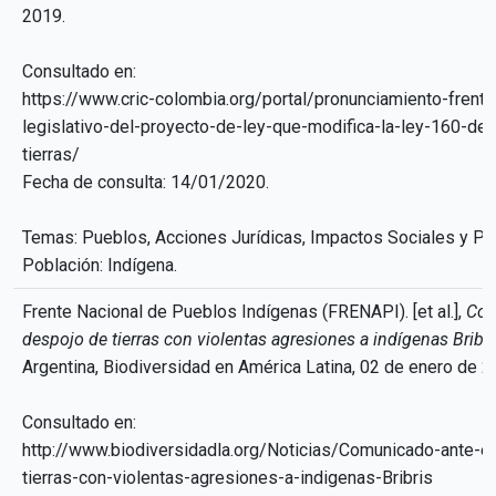
2019.
Consultado en:
https://www.cric-colombia.org/portal/pronunciamiento-frente-
legislativo-del-proyecto-de-ley-que-modifica-la-ley-160-de
tierras/
Fecha de consulta: 14/01/2020.
Temas: Pueblos, Acciones Jurídicas, Impactos Sociales y Pol
Población: Indígena.
Frente Nacional de Pueblos Indígenas (FRENAPI). [et al.],
Com
despojo de tierras con violentas agresiones a indígenas Bribri
Argentina, Biodiversidad en América Latina, 02 de enero de 2
Consultado en:
http://www.biodiversidadla.org/Noticias/Comunicado-ante-e
tierras-con-violentas-agresiones-a-indigenas-Bribris