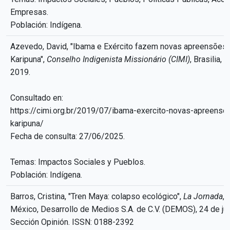
Empresas.
Población: Indígena.
Azevedo, David, "Ibama e Exército fazem novas apreensões n
Karipuna",
Conselho Indigenista Missionário (CIMI)
, Brasilia, 
2019.
Consultado en:
https://cimi.org.br/2019/07/ibama-exercito-novas-apreensoe
karipuna/
Fecha de consulta: 27/06/2025.
Temas: Impactos Sociales y Pueblos.
Población: Indígena.
Barros, Cristina, "Tren Maya: colapso ecológico",
La Jornada
,
México, Desarrollo de Medios S.A. de C.V. (DEMOS), 24 de ju
Sección Opinión. ISSN: 0188-2392