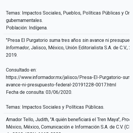
Temas: Impactos Sociales, Pueblos, Políticas Públicas y Or
gubernamentales.
Población: Indígena.
"Presa El Purgatorio suma tres años sin avance ni presupuest
Informador
, Jalisco, México, Unión Editorialista S.A. de C.V.,
2019.
Consultado en:
https://www.informador.mx/jalisco/Presa-El-Purgatorio-suma
avance-ni-presupuesto-federal-20191228-0017.html
Fecha de consulta: 03/06/2020.
Temas: Impactos Sociales y Políticas Públicas.
Amador Tello, Judith, "A quién beneficiará el Tren Maya",
Proc
México, México, Comunicación e Información S.A. de C.V. (CI