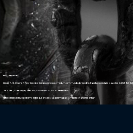
Recuperado de:
Cícero R. C. Omena / Flickr Creative Commons
https://medium.com/mundo-do-trabalho/trabalho-sociedade-e-sujeitos-3a0e64e66e
https://blogs.iadb.org/igualdad/es/trata-de-personas-crimen-invisible/
https://idaed.com/el-problema-doble-que-provoca-la-pandemia-para-la-mineria-en-america-latina/