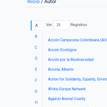
Inicio
/
Autor
Ver:
Registros
A
B
Acción Campesina Colombiana (AC
C
Acción Ecológica
D
Acción por la Biodiversidad
Acosta, Alberto
E
Action for Solidarity, Equality, En
F
Afrika-Europa Netwerk
G
Against Animal Cruelty
H