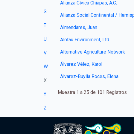
Alianza Cívica Chiapas, A.C.
S
Alianza Social Continental / Hemisp
T
Almendares, Juan
U
Alotau Environment, Ltd.
Alternative Agriculture Network
V
Álvarez Vélez, Karol
W
Álvarez-Buylla Roces, Elena
X
Muestra 1 a 25 de 101 Registros
Y
Z