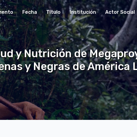
mento
Fecha
Título
Institución
Actor Social
lud y Nutrición de Megapro
enas y Negras de América 