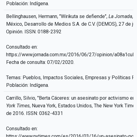
Población: Indígena.
Bellinghausen, Hermann, "Wirikuta se defiende",
La Jornada
, 
México, Desarrollo de Medios S.A. de C.V. (DEMOS), 27 de ju
Opinión. ISSN: 0188-2392
Consultado en:
https://www.jornada.com.mx/2016/06/27/opinion/a08a1cul
Fecha de consulta: 07/02/2020.
Temas: Pueblos, Impactos Sociales, Empresas y Políticas Pú
Población: Indígena.
Carrillo, Silvio, "Berta Cáceres: un asesinato por activismo e
York Times
, Nueva York, Estados Unidos, The New York Tim
de 2016. ISSN: 0362-4331
Consultado en:
https://www.nytimes.com/es/2016/03/16/un-asesinato-por-