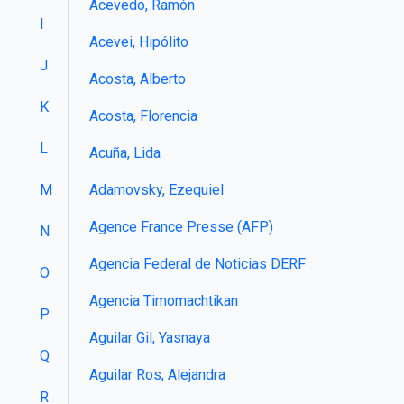
Acevedo, Ramón
I
Acevei, Hipólito
J
Acosta, Alberto
K
Acosta, Florencia
L
Acuña, Lida
Adamovsky, Ezequiel
M
Agence France Presse (AFP)
N
Agencia Federal de Noticias DERF
O
Agencia Timomachtikan
P
Aguilar Gil, Yasnaya
Q
Aguilar Ros, Alejandra
R