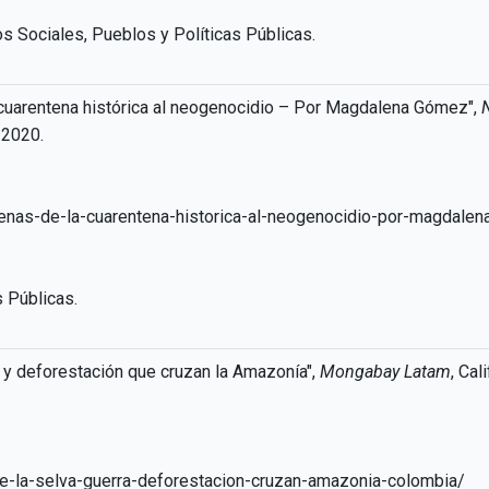
 Sociales, Pueblos y Políticas Públicas.
cuarentena histórica al neogenocidio – Por Magdalena Gómez",
 2020.
enas-de-la-cuarentena-historica-al-neogenocidio-por-magdale
 Públicas.
ra y deforestación que cruzan la Amazonía",
Mongabay Latam
, Cal
e-la-selva-guerra-deforestacion-cruzan-amazonia-colombia/