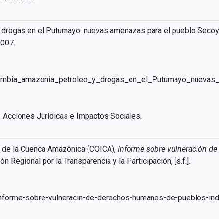
o y drogas en el Putumayo: nuevas amenazas para el pueblo Secoy
2007.
/Colombia_amazonia_petroleo_y_drogas_en_el_Putumayo_nueva
, Acciones Jurídicas e Impactos Sociales.
s de la Cuenca Amazónica (COICA),
Informe sobre vulneración d
ición Regional por la Transparencia y la Participación, [s.f.].
/informe-sobre-vulneracin-de-derechos-humanos-de-pueblos-in