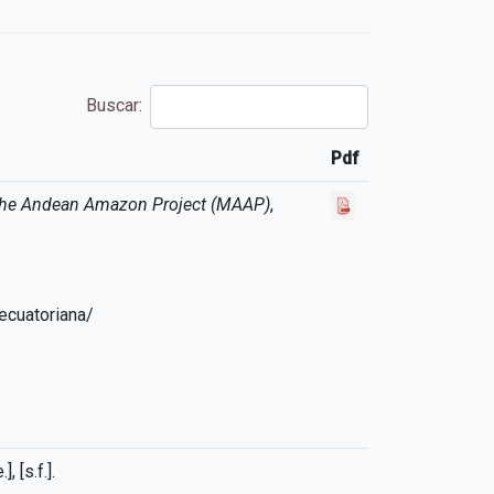
Buscar:
Pdf
Pdf
 the Andean Amazon Project (MAAP)
,
ecuatoriana/
e.], [s.f.].