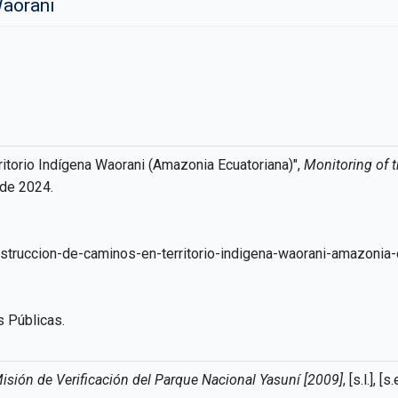
Waorani
torio Indígena Waorani (Amazonia Ecuatoriana)",
Monitoring of
 de 2024.
truccion-de-caminos-en-territorio-indigena-waorani-amazonia-
s Públicas.
Misión de Verificación del Parque Nacional Yasuní [2009]
, [s.l.], [s.