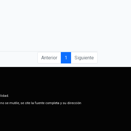
Anterior
1
Siguiente
alidad.
o se mutile, se cite la fuente completa y su dirección