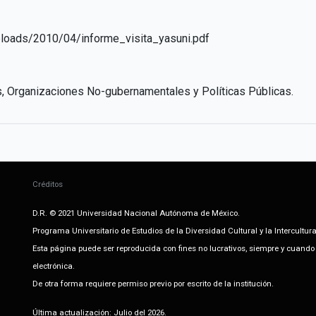
uploads/2010/04/informe_visita_yasuni.pdf
, Organizaciones No-gubernamentales y Políticas Públicas.
Créditos
D.R. © 2021 Universidad Nacional Autónoma de México.
Programa Universitario de Estudios de la Diversidad Cultural y la Intercultur
Esta página puede ser reproducida con fines no lucrativos, siempre y cuando n
electrónica.
De otra forma requiere permiso previo por escrito de la institución.
Última actualización: Julio del 2026.