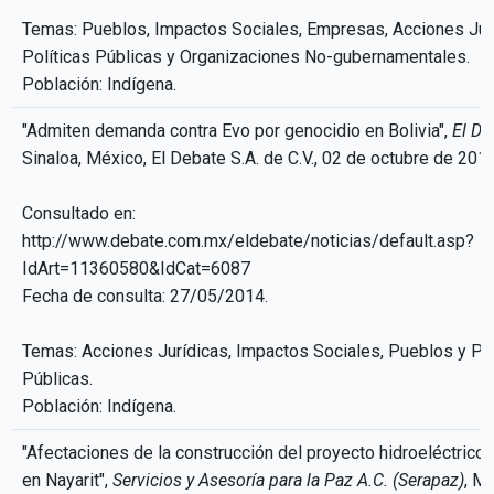
Temas: Pueblos, Impactos Sociales, Empresas, Acciones Jurí
Políticas Públicas y Organizaciones No-gubernamentales.
Población: Indígena.
"Admiten demanda contra Evo por genocidio en Bolivia",
El De
Sinaloa, México, El Debate S.A. de C.V., 02 de octubre de 2011
Consultado en:
http://www.debate.com.mx/eldebate/noticias/default.asp?
IdArt=11360580&IdCat=6087
Fecha de consulta: 27/05/2014.
Temas: Acciones Jurídicas, Impactos Sociales, Pueblos y Pol
Públicas.
Población: Indígena.
"Afectaciones de la construcción del proyecto hidroeléctrico
en Nayarit",
Servicios y Asesoría para la Paz A.C. (Serapaz)
, M