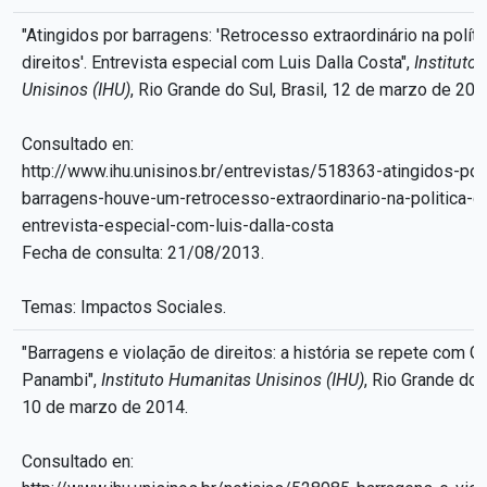
"Atingidos por barragens: 'Retrocesso extraordinário na políti
direitos'. Entrevista especial com Luis Dalla Costa",
Instituto
Unisinos (IHU)
, Rio Grande do Sul, Brasil, 12 de marzo de 201
Consultado en:
http://www.ihu.unisinos.br/entrevistas/518363-atingidos-por
barragens-houve-um-retrocesso-extraordinario-na-politica-de
entrevista-especial-com-luis-dalla-costa
Fecha de consulta: 21/08/2013.
Temas: Impactos Sociales.
"Barragens e violação de direitos: a história se repete com Ga
Panambi",
Instituto Humanitas Unisinos (IHU)
, Rio Grande do S
10 de marzo de 2014.
Consultado en: