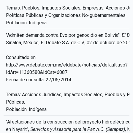
Temas: Pueblos, Impactos Sociales, Empresas, Acciones Jurí
Políticas Públicas y Organizaciones No-gubernamentales.
Población: Indígena.
"Admiten demanda contra Evo por genocidio en Bolivia",
El De
Sinaloa, México, El Debate S.A. de C.V., 02 de octubre de 2011
Consultado en:
http://www.debate.com.mx/eldebate/noticias/default.asp?
IdArt=11360580&IdCat=6087
Fecha de consulta: 27/05/2014.
Temas: Acciones Jurídicas, Impactos Sociales, Pueblos y Pol
Públicas.
Población: Indígena.
"Afectaciones de la construcción del proyecto hidroeléctrico
en Nayarit",
Servicios y Asesoría para la Paz A.C. (Serapaz)
, M