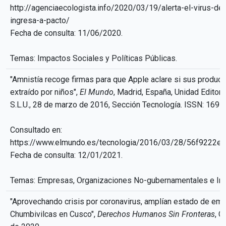
http://agenciaecologista.info/2020/03/19/alerta-el-virus-de-
ingresa-a-pacto/
Fecha de consulta: 11/06/2020.
Temas: Impactos Sociales y Políticas Públicas.
"Amnistía recoge firmas para que Apple aclare si sus product
extraído por niños",
El Mundo
, Madrid, España, Unidad Editori
S.L.U., 28 de marzo de 2016, Sección Tecnología. ISSN: 169
Consultado en:
https://www.elmundo.es/tecnologia/2016/03/28/56f9222e
Fecha de consulta: 12/01/2021.
Temas: Empresas, Organizaciones No-gubernamentales e Im
"Aprovechando crisis por coronavirus, amplían estado de eme
Chumbivilcas en Cusco",
Derechos Humanos Sin Fronteras
, C